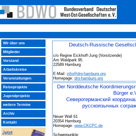
Wir über uns
Deutsch-Russische Gesellsch
Mitglieder
c/o Regine Eickhoff-Jung (Vorsitzende)
Am Waldpark 95
Vorstand
22589 Hamburg
Arbeitskreise
E-Mail:
info@drg-hamburg.org
Homepage:
drg-hamburg.org
Veranstaltungen
Der Norddeutsche Koordinierungsr
Reiseprojekte
Bürger e.V
Jugendprojekte
Северогерманский координа
weitere Termine
русскоязычных согра
Archiv
Neuer Wall 61
20354 Hamburg
Kontakt
Homepage:
www.CKCPC.de
Schwerpunkte: