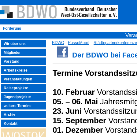
Förderung
Vera
BDWO
RussoMobil
Städtepartnerkonferenz
Wir über uns
Mitglieder
Der BDWO bei Fac
Vorstand
Arbeitskreise
Termine Vorstandssit
Veranstaltungen
Reiseprojekte
10. Februar
Vorstandssi
Jugendprojekte
05. – 06. Mai
Jahresmit
weitere Termine
23. Juni
Vorstandssitzun
Archiv
15. September
Vorstand
Kontakt
01. Dezember
Vorstands